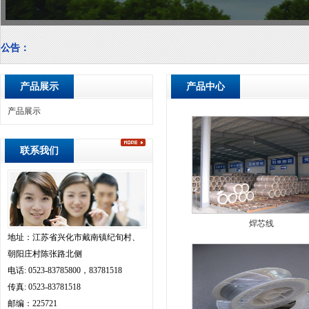
公告：
产品展示
产品中心
产品展示
联系我们
焊芯线
地址：江苏省兴化市戴南镇纪旬村、
朝阳庄村陈张路北侧
电话: 0523-83785800，83781518
传真: 0523-83781518
邮编：225721