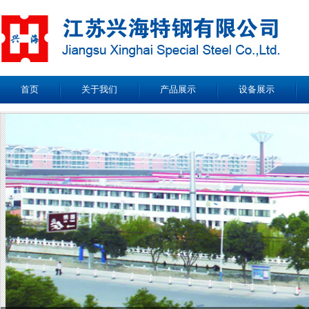
首页
关于我们
产品展示
设备展示