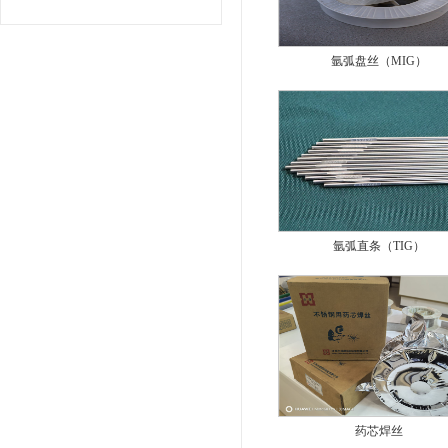
氩弧盘丝（MIG）
氩弧直条（TIG）
药芯焊丝